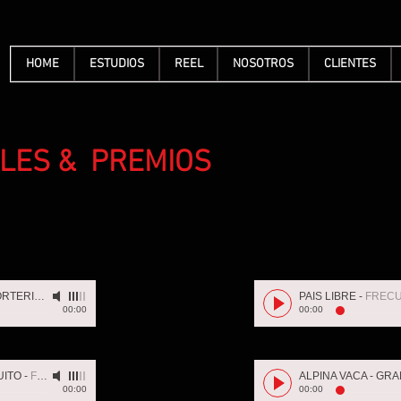
HOME
ESTUDIOS
REEL
NOSOTROS
CLIENTES
LES & PREMIOS
SONY RADIO PORTERIA
-
FRECUENCIA
PAIS LIBRE
-
FRECUE
00:00
00:00
UITO
-
FRECUENCIA
00:00
00:00