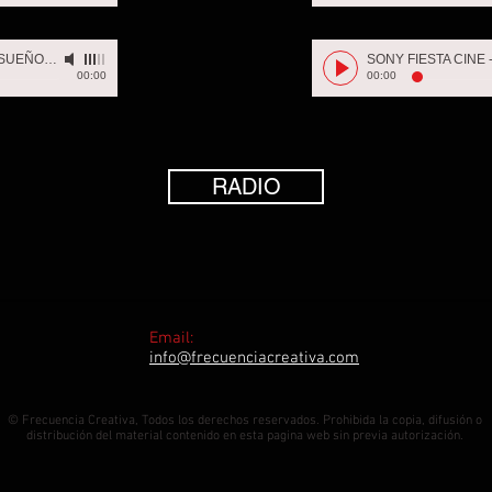
BANCOLOMBIA SUEÑOS
-
FRECUENCIA
SONY FIESTA CINE
00:00
00:00
RADIO
Email:
info@frecuenciacreativa.com
© Frecuencia Creativa, Todos los derechos reservados. Prohibida la copia, difusión o
distribución del material contenido en esta pagina web sin previa autorización.