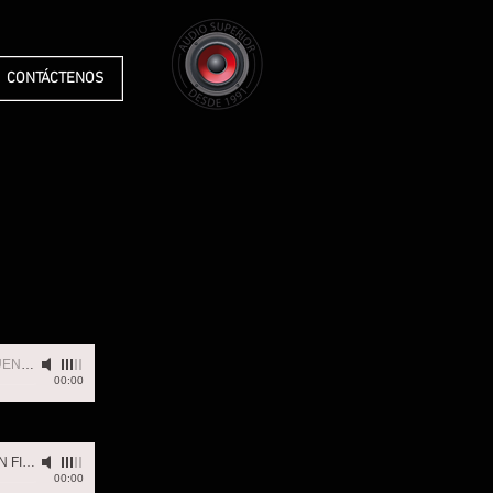
CONTÁCTENOS
NCIA
00:00
ALPINA VACA - GRAN FIAP
-
FRECUENCIA
00:00